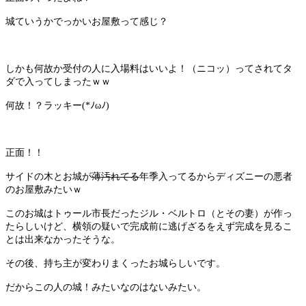
城ていうかでっかいお屋敷って感じ？
しかも何故か受付の人に入場料はいいよ！（ニコッ）ってされてタ
ダで入ってしまったｗｗ
何故！？ラッキー(*ﾉωﾉ)
正面！！
サイドの木とお城が
薄汚れてる
年季入ってるからディズニーの悪者
のお屋敷みたいｗ
このお城はトゥール市長だったジル・ベルトロ（とその妻）が作っ
たらしいけど、横領の疑いで完成前に逃げざるをえず完成を見るこ
とは出来なかったそうな。
その後、持ち主が変わりまくったお城らしいです。
だからこの人の城！みたいなのはないみたい。