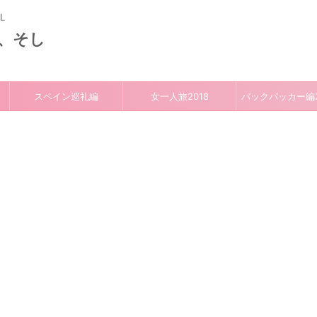
L
、そし
スペイン巡礼編
女一人旅2018
バックパッカー編2