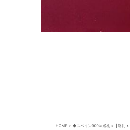
HOME
>
◆スペイン900㎞巡礼
>
├巡礼
>