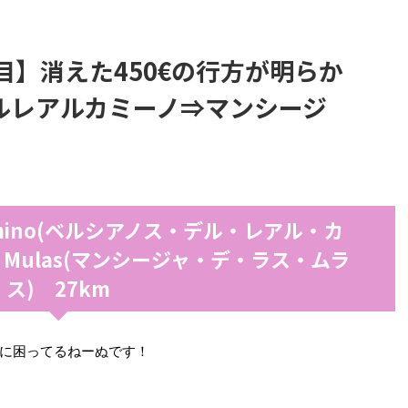
目】消えた450€の行方が明らか
ルレアルカミーノ⇒マンシージ
al Camino(ベルシアノス・デル・レアル・カ
 las Mulas(マンシージャ・デ・ラス・ムラ
ス) 27km
に困ってるねーぬです！