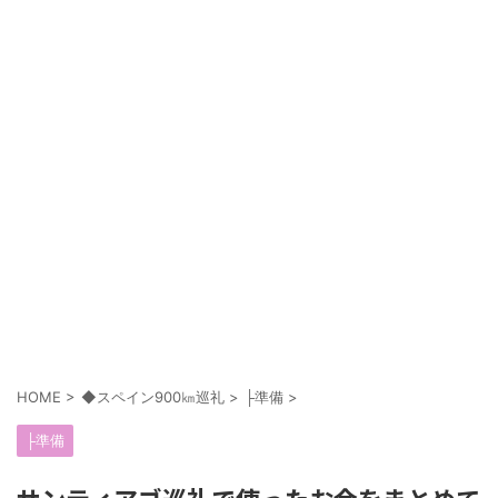
HOME
>
◆スペイン900㎞巡礼
>
├準備
>
├準備