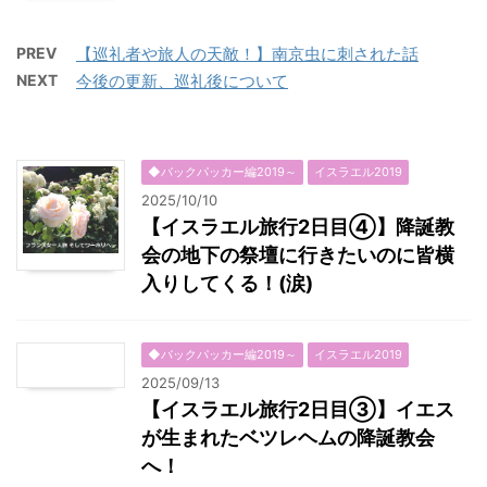
PREV
【巡礼者や旅人の天敵！】南京虫に刺された話
NEXT
今後の更新、巡礼後について
◆バックパッカー編2019～
イスラエル2019
2025/10/10
【イスラエル旅行2日目④】降誕教
会の地下の祭壇に行きたいのに皆横
入りしてくる！(涙)
◆バックパッカー編2019～
イスラエル2019
2025/09/13
【イスラエル旅行2日目③】イエス
が生まれたベツレヘムの降誕教会
へ！