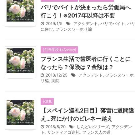
パリでバイトが決まったら労働局へ
行こう！※2017年以降は不要
2019/1/5
アクシデント
,
パリでバイト
,
パリ
に住む
,
フランスワーホリ編
├語学学校１(Annecy)
フランス生活で歯医者に行くことに
なったら？保険は？金額は？
2018/12/25
アクシデント
,
フランスワーホ
リ編
,
病院
├巡礼
【スペイン巡礼2日目】落雷に道間違
え…死にかけのピレネー越え
2018/8/20
しんどいシリーズ
,
アクシデン
ト
,
サンティアゴ巡礼
,
フランス人の道