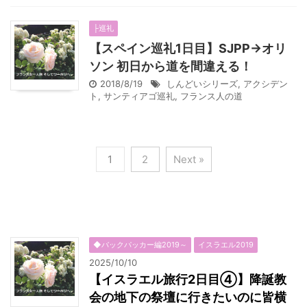
├巡礼
【スペイン巡礼1日目】SJPP→オリ
ソン 初日から道を間違える！
2018/8/19
しんどいシリーズ
,
アクシデン
ト
,
サンティアゴ巡礼
,
フランス人の道
1
2
Next »
◆バックパッカー編2019～
イスラエル2019
2025/10/10
【イスラエル旅行2日目④】降誕教
会の地下の祭壇に行きたいのに皆横