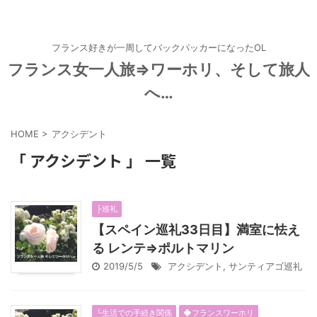
フランス好きが一周してバックパッカーになったOL
フランス女一人旅⇒ワーホリ、そして旅人
へ…
HOME
>
アクシデント
「 アクシデント 」 一覧
├巡礼
【スペイン巡礼33日目】満室に怯え
る レンテ⇒ポルトマリン
2019/5/5
アクシデント
,
サンティアゴ巡礼
└生活での手続き関係
◆フランスワーホリ