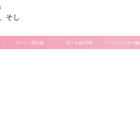
L
、そし
スペイン巡礼編
女一人旅2018
バックパッカー編2