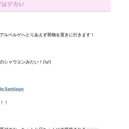
ゲはデカい
アルベルゲへとりあえず荷物を置きに行きます！
シャウエンみたい！('ω')
de Santiago
！！