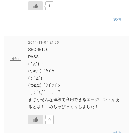
1
返信
2014-11-04 21:36
SECRET: 0
PASS:
146cm
( ﾟдﾟ) ・・・
(つд⊂)ｺﾞｼｺﾞｼ
(；ﾟдﾟ) ・・・
(つд⊂)ｺﾞｼｺﾞｼｺﾞｼ
（；ﾟДﾟ） …！？
まさかそんな値段で利用できるエージェントがあ
るとは！！めちゃびっくりしました！
0