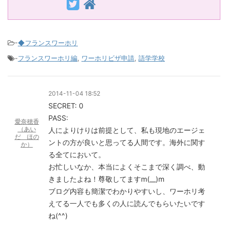
-
◆フランスワーホリ
-
フランスワーホリ編
,
ワーホリビザ申請
,
語学学校
2014-11-04 18:52
SECRET: 0
PASS:
愛奈穂香
（あい
人によりけりは前提として、私も現地のエージェ
だ ほの
ントの方が良いと思ってる人間です。海外に関す
か）
る全てにおいて。
お忙しいなか、本当によくそこまで深く調べ、動
きましたよね！尊敬してますm(__)m
ブログ内容も簡潔でわかりやすいし、ワーホリ考
えてる一人でも多くの人に読んでもらいたいです
ね(^^)