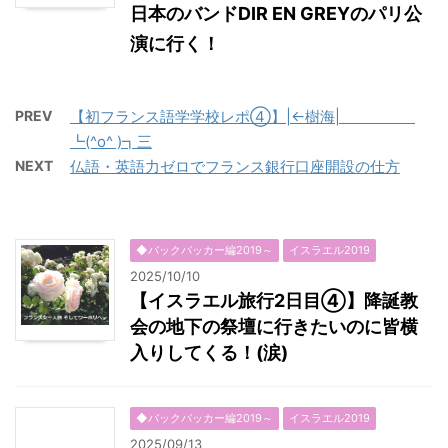
日本のバンドDIR EN GREYのパリ公
演に行く！
PREV
【初フランス語学学校レポ④】|←樹海|
┗(^o^ )┓三
NEXT
仏語・英語力ゼロでフランス銀行口座開設の仕方
◆バックパッカー編2019～
イスラエル2019
2025/10/10
【イスラエル旅行2日目④】降誕教
会の地下の祭壇に行きたいのに皆横
入りしてくる！(涙)
◆バックパッカー編2019～
イスラエル2019
2025/09/13